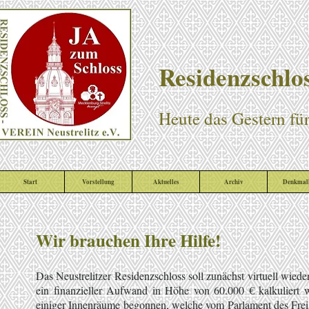
Residenzschlos
Heute das Gestern fü
Start
Vorstellung
Aktuelles
Archiv
Denkmall
Wir brauchen Ihre Hilfe!
Das Neustrelitzer Residenzschloss soll zunächst virtuell wieder
ein finanzieller Aufwand in Höhe von 60.000 € kalkuliert 
einiger Innenräume begonnen, welche vom Parlament des Freist