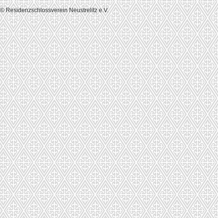
© Residenzschlossverein Neustrelitz e.V.