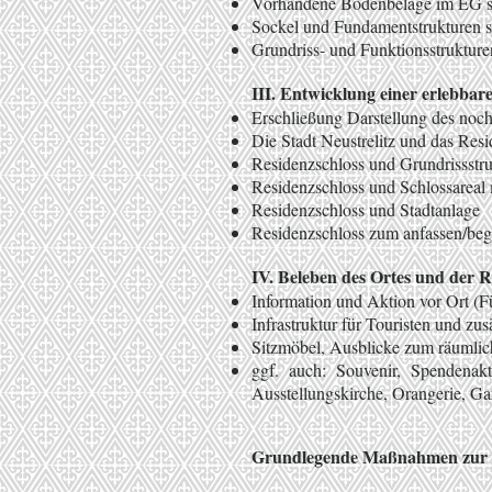
Vorhandene Bodenbeläge im EG si
Sockel und Fundamentstrukturen s
Grundriss- und Funktionsstruktur
III. Entwicklung einer erlebba
Erschließung Darstellung des noc
Die Stadt Neustrelitz und das Resi
Residenzschloss und Grundrissstru
Residenzschloss und Schlossareal 
Residenzschloss und Stadtanlage
Residenzschloss zum anfassen/beg
IV. Beleben des Ortes und der R
Information und Aktion vor Ort (Fü
Infrastruktur für Touristen und zu
Sitzmöbel, Ausblicke zum räumlic
ggf. auch: Souvenir, Spendenak
Ausstellungskirche, Orangerie, Gar
Grundlegende Maßnahmen zur