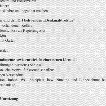
chern und konservieren
ichern
en sichtbar und begehbar machen
ren und den Ort belebenden „Denkmalstruktur“
h vorhandenen Kellers
denzschloss als Regierungssitz
ktur
mit Garten
reifen
udimente sowie entwickeln einer neuen Identität
hrungen, virtuelles Schloss)
sätzliche Verweilfunktionen schaffen:
hen Verständnis
tion, Imbiss, WC, Spielplatz, bzw. Nutzung und Einbeziehung bes
tenanlage, ...
 Umsetzung